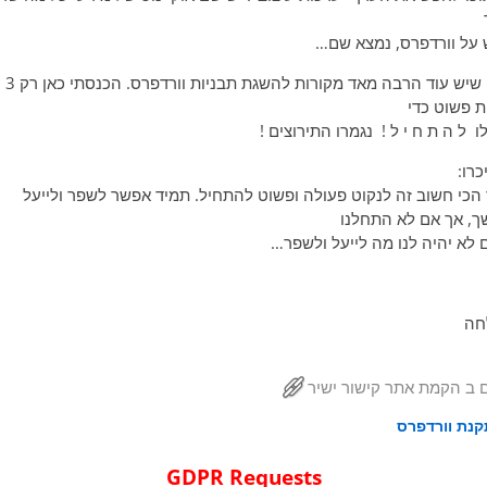
על וורדפרס, נמצא שם…
כמובן שיש עוד הרבה מאד מקורות להשגת תבניות וורדפרס. הכנסתי כאן רק 3
ת פשוט כדי
 ל ה ת ח י ל ! נגמרו התירוצים !
כרו:
הכי חשוב זה לנקוט פעולה ופשוט להתחיל. תמיד אפשר לשפר ולייעל
, אך אם לא התחלנו
ם לא יהיה לנו מה לייעל ולשפר…
חה
 ב
הקמת אתר
קישור ישיר
נת וורדפרס
ט בפוסטים
GDPR Requests