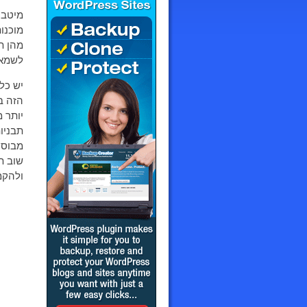
מיטב 
מוכנו
מהן ת
לשמאל
יש כל
הזה ב
יותר 
תבניו
מבוסס
שוב ת
ולהקמ