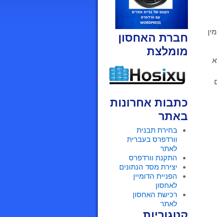
ין
חברת האחסון
מומלצת
א
כתבות אחרונות
באתר
בחירת תבנית
וורדפרס בעברית
לאתר
התקנת וורדפרס
יצירת מסד הנתונים
הפניית הדומיין
לאחסון
רכישת האחסון
לאתר
קטגוריות