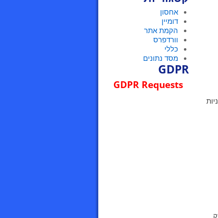
אחסון
דומיין
הקמת אתר
וורדפרס
כללי
מסד נתונים
GDPR
GDPR Requests
יות
ק