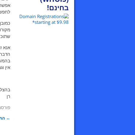
אפשר
בחינם!
לחפש 
מקורו
שתוכלו
אנא זי
הדבר 
בהמשך
אין וג
בהצל
רן
פורסם
←
התק
ניוו