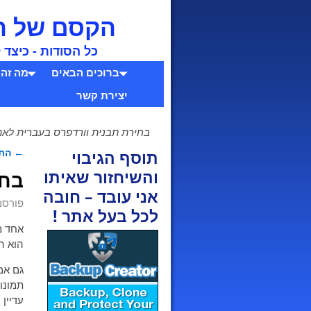
הקסם של הקמת
כל הסודות - כיצד
ברוכים הבאים
מה זה 
יצירת קשר
בחירת תבנית וורדפרס בעברית לא
←
התק
תוסף הגיבוי
ניוו
בחי
והשיחזור שאיתו
אני עובד – חובה
פורסם
לכל בעל אתר !
אחד מ
הוא ה
גם אם
תמונות
עדיין 