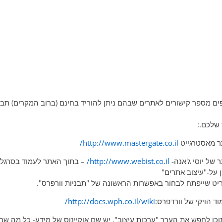
ים מספר קישורים לאתרים שבהם ניתן להוריד בחינם (ברוב המקרים) תבנ
שלכם.:
http://www.mastergate.co.il/
http://www.webist.co.il/
– בתוך האתר לעמוד בסרגל
ן על-"עיצוב אתרים"
יט שייפתח לבחור באפשרות הראשונה של "תבניות וורפרס".
http://docs.wph.co.il/wiki/
וכו לחפש את הערך "ערכות עיצוב". יש שם אוקיינוס של מידע- כל מה שר