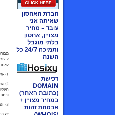
חברת האחסון
שאיתה אני
עובד – מחיר
מצויין, אחסון
בלתי מוגבל
ותמיכה 24/7 כל
מצורפ
השנה
עיצוב
לאתר 
1) אתר מאסטרגייט
רכישת
2) אתר של יוסי ג'אנה-
DOMAIN
העליו
(כתובת האתר)
ובתפר
במחיר מצויין +
3) עמוד הויקי של וורדפרס:
אבטחת זהות
(WHOIS)
יש בת