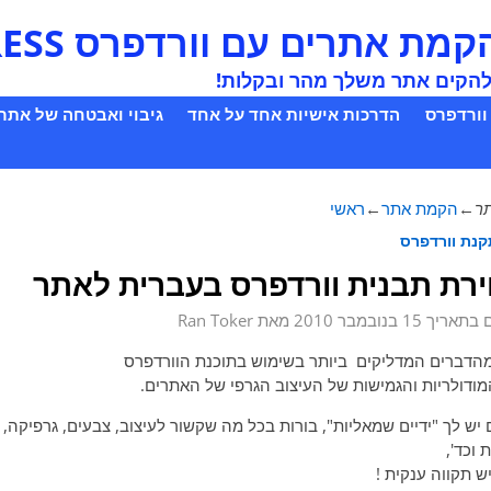
 אתרים עם וורדפרס WORDPRESS
 להקים אתר משלך מהר ובקלות!
וורדפרס
הדרכות אישיות אחד על אחד
גיבוי ואבטחה של אתר
תר
←
הקמת אתר
←
ראשי
נת וורדפרס
ט בפוסטים
רת תבנית וורדפרס בעברית לאתר
 בתאריך
15 בנובמבר 2010
מאת
Ran Toker
הדברים המדליקים ביותר בשימוש בתוכנת הוורדפרס
מודולריות והגמישות של העיצוב הגרפי של האתרים.
 יש לך "ידיים שמאליות", בורות בכל מה שקשור לעיצוב, צבעים, גרפיקה,
 וכד',
יש תקווה ענקית !